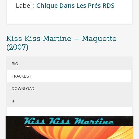
Label :
Chique Dans Les Prés RDS
Kiss Kiss Martine – Maquette
Cliquer pour télécharger gratuitement
(2007)
l’album
(format mp3 320kbps + jaquettes)
BIO
Si besoin, télécharger 7-Zip pour
décompresser l’archive
TRACKLIST
DOWNLOAD
F
➕