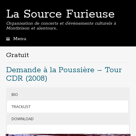
La Source Furieuse
Organisation de concerts et d’événements culturels à
Montbrison et alentours…
Menu
Aller
au
Gratuit
contenu
principal
Demande à la Poussière – Tour
CDR (2008)
BIO
TRACKLIST
DOWNLOAD
emande à