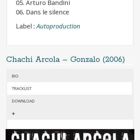
05. Arturo Bandini
06. Dans le silence
Label :
Autoproduction
Chachi Arcola – Gonzalo (2006)
Cliquer pour télécharger gratuitement
l’album
BIO
(format mp3 320kbps + jaquettes)
Si besoin, télécharger 7-Zip pour
TRACKLIST
décompresser l’archive
DOWNLOAD
➕
hachi
Arcola