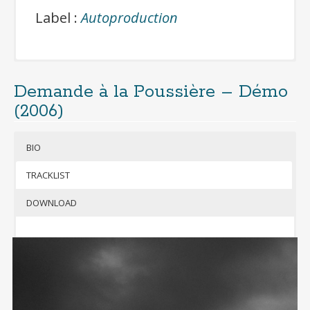
Label :
Autoproduction
Demande à la Poussière – Démo
Cliquer pour télécharger gratuitement
(2006)
l’album
(format mp3 320kbps + jaquettes)
BIO
Si besoin, télécharger 7-Zip pour
décompresser l’archive
TRACKLIST
DOWNLOAD
emande à
la
Poussière
, un