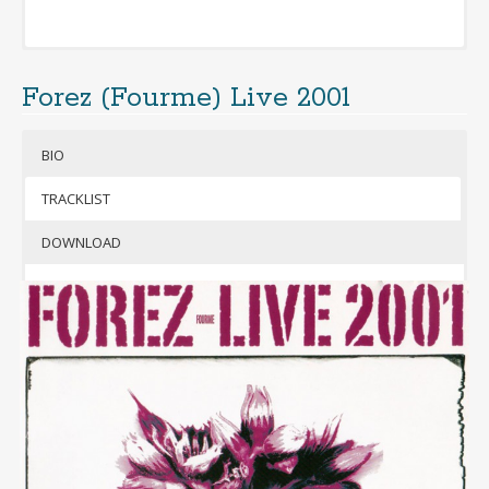
Forez (Fourme) Live 2001
Cliquer pour télécharger gratuitement
l’album
BIO
(format mp3 320kbps + jaquettes)
Si besoin, télécharger 7-Zip pour
TRACKLIST
décompresser l’archive
F
DOWNLOAD
orez
(Fourme)
Live