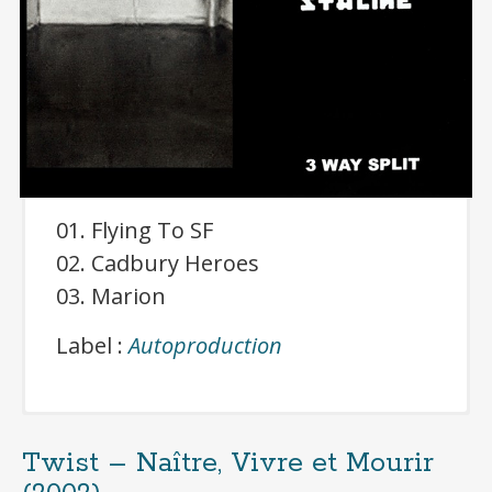
R
autre que le groupe de
Thrash
, le président
emblématique de
notre association
accompagné efficacement
par plusieurs…
01. Flying To SF
02. Cadbury Heroes
03. Marion
« Mais ! Je n’ai pas déjà lu ça quelques
Label :
Autoproduction
pars ??? »
Twist – Naître, Vivre et Mourir
Cliquer pour télécharger gratuitement