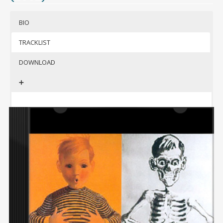
(format mp3 320kbps + jaquettes)
BIO
Si besoin, télécharger 7-Zip pour
décompresser l’archive
TRACKLIST
DOWNLOAD
➕
allez pas
croire que