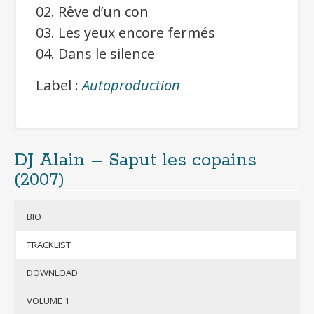
02. Rêve d’un con
03. Les yeux encore fermés
04. Dans le silence
Label :
Autoproduction
DJ Alain – Saput les copains
Cliquer pour télécharger gratuitement
(2007)
l’album
(format mp3 320kbps + jaquettes)
BIO
Si besoin, télécharger 7-Zip pour
décompresser l’archive
TRACKLIST
DOWNLOAD
VOLUME 1