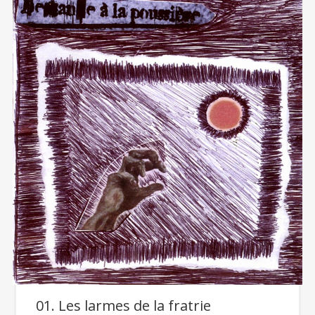
la
Poussière
, un
D
groupe dans lequel
officiait
Rital DM
, l’un des
éminents membres de
l’association.
Une sympathique
chronique à lire à cette adresse :
01. Les larmes de la fratrie
ShootMeAgain.com
.