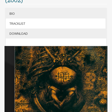
(2002)
l’album
(format mp3 320kbps + jaquettes)
BIO
Si besoin, télécharger 7-Zip pour
décompresser l’archive
TRACKLIST
T
DOWNLOAD
wist
est un
groupe de
composé
de
membres