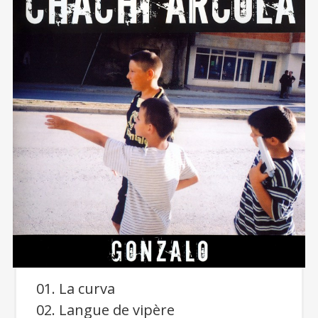
n’est autre
que le
groupe du
président
de notre
C
association efficacement
accompagné par
plusieurs de nos
membres actifs
(Bloo,
Snake
et Fleu)
.
01. La curva
02. Langue de vipère