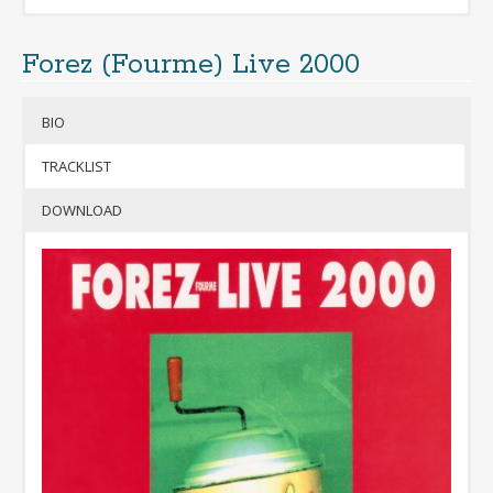
Forez (Fourme) Live 2000
Cliquer pour télécharger gratuitement
l’album
BIO
(format mp3 320kbps + jaquettes)
Si besoin, télécharger 7-Zip pour
TRACKLIST
décompresser l’archive
F
DOWNLOAD
orez
(Fourme)
Live
était
un projet