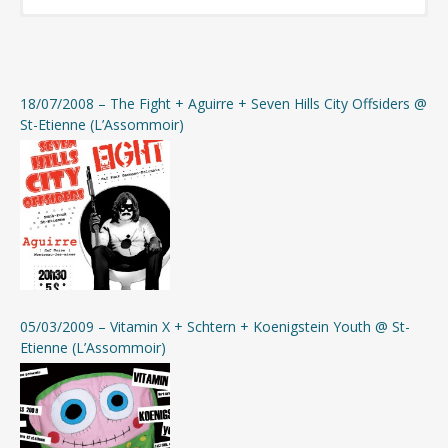
Cliquer pour télécharger
18/07/2008 – The Fight + Aguirre + Seven Hills City Offsiders @
gratuitement la compilation
St-Etienne (L’Assommoir)
(format mp3 320kbps +
jaquettes)
Si besoin, télécharger 7-Zip pour
décompresser l’archive
05/03/2009 – Vitamin X + Schtern + Koenigstein Youth @ St-
Etienne (L’Assommoir)