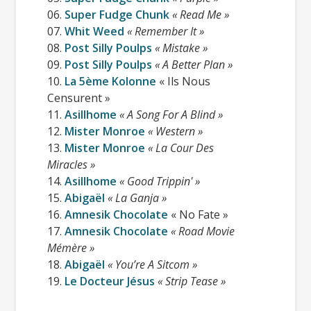
Quelques temps après sortait un CD
06.
Super Fudge Chunk
« Read Me »
compilant toutes ces formations , une
07.
Whit Weed
« Remember It »
08.
Post Silly Poulps
« Mistake »
centaine de copies étaient offertes aux
09.
Post Silly Poulps
« A Better Plan »
groupes pour diffuser gratuitement
10.
La 5ème Kolonne
« Ils Nous
leurs créations.
Censurent »
11.
Asillhome
« A Song For A Blind »
12.
Mister Monroe
« Western »
13.
Mister Monroe
« La Cour Des
Miracles »
14.
Asillhome
« Good Trippin' »
15.
Abigaël
« La Ganja »
16.
Amnesik Chocolate
« No Fate »
17.
Amnesik Chocolate
« Road Movie
Mémère »
18.
Abigaël
« You’re A Sitcom »
19.
Le Docteur Jésus
« Strip Tease »