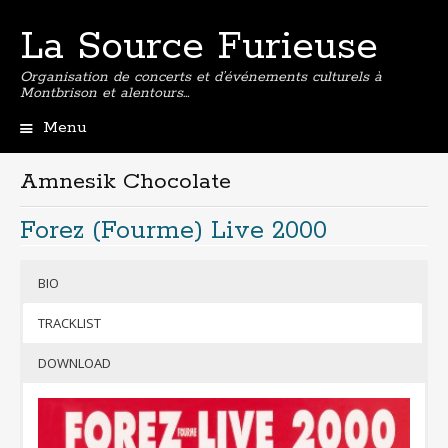
La Source Furieuse
Organisation de concerts et d’événements culturels à
Montbrison et alentours…
Menu
Aller
au
Amnesik Chocolate
contenu
principal
Forez (Fourme) Live 2000
BIO
TRACKLIST
F
DOWNLOAD