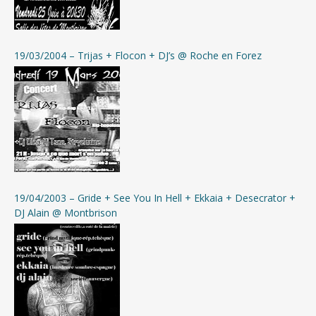
19/03/2004 – Trijas + Flocon + DJ’s @ Roche en Forez
19/04/2003 – Gride + See You In Hell + Ekkaia + Desecrator +
DJ Alain @ Montbrison