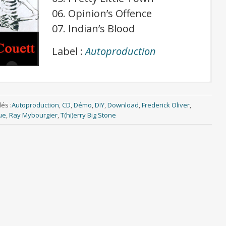
06. Opinion’s Offence
07. Indian’s Blood
Label :
Autoproduction
és :
Autoproduction
,
CD
,
Démo
,
DIY
,
Download
,
Frederick Oliver
,
ue
,
Ray Mybourgier
,
T(hi)erry Big Stone
Cliquer pour télécharger gratuitement l’album
(format mp3 320kbps + jaquettes)
Si besoin, télécharger 7-Zip pour décompresser l’archive