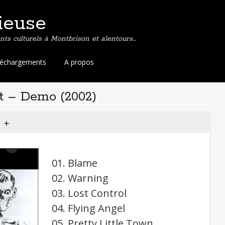
ieuse
ts culturels à Montbrison et alentours…
léchargements
A propos
t – Demo (2002)
N’
➕
allez pas croire que
01. Blame
KouatZaloCouetCouett
02. Warning
soit aussi utile à la
03. Lost Control
musique que le couteau
04. Flying Angel
à la purée…
Enfin ! C’est vous qui voyez…
05. Pretty Little Town