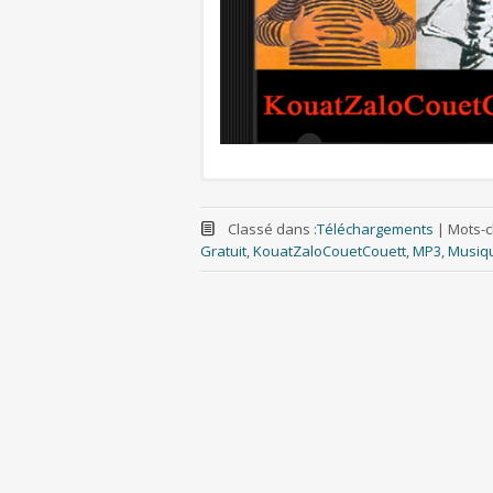
Classé dans :
Téléchargements
|
Mots-cl
Gratuit
,
KouatZaloCouetCouett
,
MP3
,
Musiq