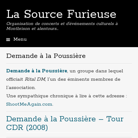
La Source Furieuse
Organisation de concerts et d’événements culturels à
Montbrison et alentours…
Menu
Aller
au
Demande à la Poussière
contenu
principal
Demande à la Poussière
, un groupe dans lequel
officiait
Rital DM
, l’un des éminents membres de
l’association.
Une sympathique chronique à lire à cette adresse :
ShootMeAgain.com
.
Demande à la Poussière – Tour
CDR (2008)