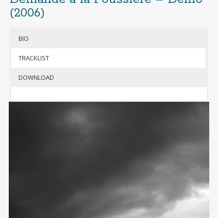
(2006)
BIO
TRACKLIST
DOWNLOAD
emande à
la
Poussière
, un