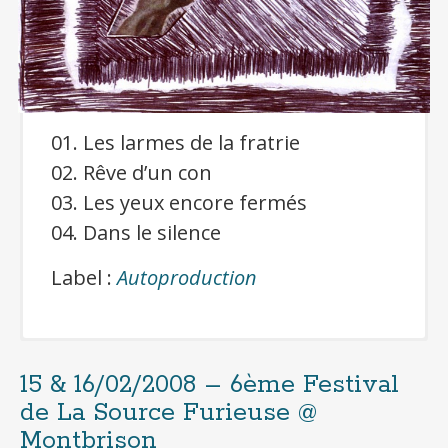
D
éminents membres de
l’association.
Une sympathique
chronique à lire à cette adresse :
01. Les larmes de la fratrie
ShootMeAgain.com
.
02. Rêve d’un con
03. Les yeux encore fermés
04. Dans le silence
Label :
Autoproduction
15 & 16/02/2008 – 6ème Festival
Cliquer pour télécharger gratuitement
de La Source Furieuse @
l’album
Montbrison
(format mp3 320kbps + jaquettes)