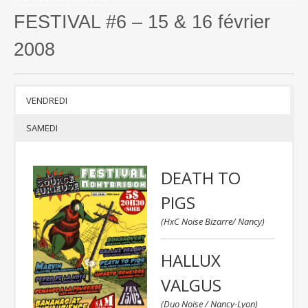
Si besoin, télécharger 7-Zip pour
FESTIVAL #6 – 15 & 16 février
décompresser l’archive
2008
VENDREDI
SAMEDI
DEATH TO
PIGS
(HxC Noise Bizarre/ Nancy)
HALLUX
VALGUS
(Duo Noise / Nancy-Lyon)