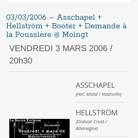
03/03/2006 – Asschapel +
Cliquer pour télécharger gratuitement
Hellström + Booter + Demande à
l’album
la Poussière @ Moingt
(format mp3 320kbps + jaquettes)
Si besoin, télécharger 7-Zip pour
VENDREDI 3 MARS 2006 /
décompresser l’archive
20h30
ASSCHAPEL
(HxC Metal / Nashville)
HELLSTRÖM
(Disbeat Crust /
Allemagne)