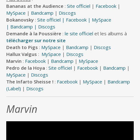
(Electro Rock / Montpellier)
Bananas at the Audience
:
Site officiel
|
Facebook
|
MySpace
|
Bandcamp
|
Discogs
Bananas At
Bokanovsky
:
Site officiel
|
Facebook
|
MySpace
|
Bandcamp
|
Discogs
The Audience
Demande à la Poussière
:
le site officiel
et les albums à
télécharger sur notre site
(Rock Noise / Lyon)
Death to Pigs
:
MySpace
|
Bandcamp
|
Discogs
Hallux Valgus
:
MySpace
|
Discogs
PEDRO DE LA
Marvin
:
Facebook
|
Bandcamp
|
MySpace
HOYA
Pedro de la Hoya
:
Site officiel
|
Facebook
|
Bandcamp
|
MySpace
|
Discogs
(Troubadour / Quenellie)
The Infarto Sheisse !
:
Facebook
|
MySpace
|
Bandcamp
(Label)
|
Discogs
Demande à la
poussière
Marvin
(HxC Noise / Montbrison)