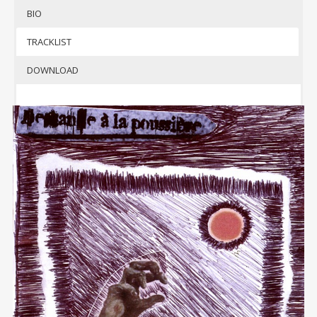
BIO
TRACKLIST
DOWNLOAD
emande à
la
Poussière
, un
groupe dans lequel
officiait
Rital DM
, l’un des