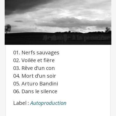
D
groupe dans lequel
officiait
Rital DM
, l’un des
éminents membres de
l’association.
Une sympathique
chronique à lire à cette adresse :
01. Nerfs sauvages
ShootMeAgain.com
.
02. Voilée et fière
03. Rêve d’un con
04. Mort d’un soir
05. Arturo Bandini
06. Dans le silence
Label :
Autoproduction