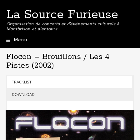
La Source Furieuse
Organisation de concerts et d’événements culturels à
Montbrison et alentours…
Menu
Aller
au
Flocon – Brouillons / Les 4
contenu
Pistes (2002)
principal
TRACKLIST
DOWNLOAD