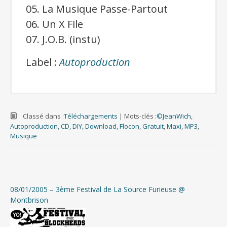
05. La Musique Passe-Partout
06. Un X File
07. J.O.B. (instu)
Label :
Autoproduction
Classé dans :
Téléchargements
|
Mots-clés :
©JeanWich
,
Cliquer pour télécharger gratuitement
Autoproduction
,
CD
,
DIY
,
Download
,
Flocon
,
Gratuit
,
Maxi
,
MP3
,
l’album
Musique
(format mp3 320kbps + jaquettes)
Si besoin, télécharger 7-Zip pour
décompresser l’archive
08/01/2005 – 3ème Festival de La Source Furieuse @
Montbrison