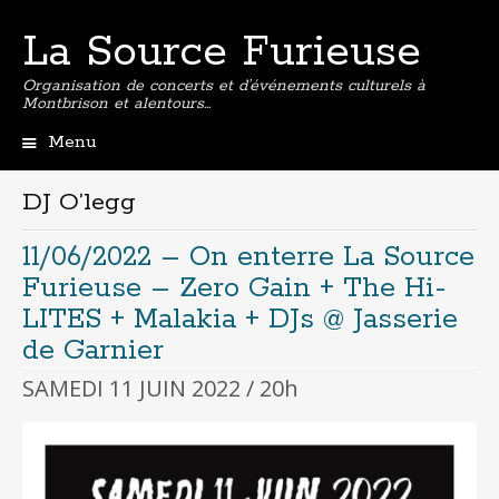
La Source Furieuse
Organisation de concerts et d’événements culturels à
Montbrison et alentours…
Menu
Aller
au
DJ O’legg
contenu
principal
11/06/2022 – On enterre La Source
Furieuse – Zero Gain + The Hi-
LITES + Malakia + DJs @ Jasserie
de Garnier
SAMEDI 11 JUIN 2022 / 20h