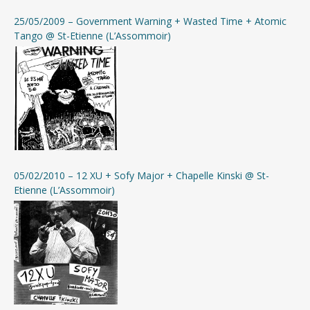
La Cinquième Kolonne
:
Facebook
25/05/2009 – Government Warning + Wasted Time + Atomic
|
Bandcamp
|
MySpace
Tango @ St-Etienne (L’Assommoir)
Loco
:
Facebook
|
Twitter
|
Shop
|
Discogs
Matew Star
:
Discogs
Piloophaz
:
Site officiel
|
Bandcamp
|
Facebook
|
Youtube
|
MySpace
|
05/02/2010 – 12 XU + Sofy Major + Chapelle Kinski @ St-
Discogs
|
Wiki
Etienne (L’Assommoir)
Skyzominus Krew
:
Site officiel
|
Blog
|
Facebook
|
MySpace
|
Bandcamp