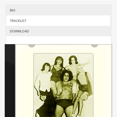
BIO
TRACKLIST
DOWNLOAD
Qui a
un
carnet
d’adresse long comme