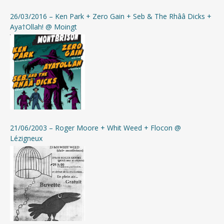
Da’pro
:
Facebook
|
MySpace
|
Discogs
26/03/2016 – Ken Park + Zero Gain + Seb & The Rhââ Dicks +
Casa Del Phonky
:
Site officiel
|
Aya†Ollah! @ Moingt
Facebook
|
YouTube
|
MySpace
|
ReverbNation
|
Bandcamp
|
Discogs
Defré Baccara
:
Facebook
|
MySpace
|
MySpace
|
Bandcamp
|
Discogs
|
Wiki
DJ O’legg
:
Facebook
|
Bandcamp
|
Discogs
21/06/2003 – Roger Moore + Whit Weed + Flocon @
Lézigneux
Fisto
:
Facebook
|
MySpace
|
Bandcamp
|
Soundcloud
|
Discogs
Force Pure
:
Site officiel
|
Discogs
|
Wiki