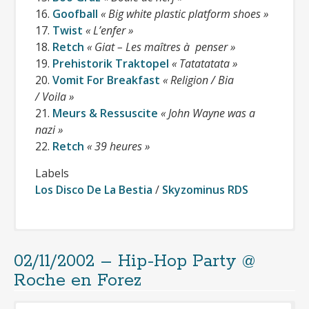
16.
Goofball
« Big white plastic platform shoes »
17.
Twist
« L’enfer »
18.
Retch
« Giat – Les maîtres à penser »
19.
Prehistorik Traktopel
« Tatatatata »
20.
Vomit For Breakfast
« Religion / Bia
/ Voila »
21.
Meurs & Ressuscite
« John Wayne was a
nazi »
22.
Retch
« 39 heures »
Labels
Los Disco De La Bestia
/
Skyzominus RDS
02/11/2002 – Hip-Hop Party @
Cliquer pour télécharger gratuitement
la compilation
Roche en Forez
(format mp3 320kbps + jaquettes)