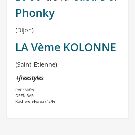
Phonky
(Dijon)
LA Vème KOLONNE
(Saint-Etienne)
+freestyles
PAF : 50frs
OPEN BAR
Roche-en-Forez (42/Fr)
Plus d’infos :
Bientôt…