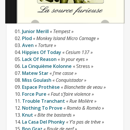
le bras ?
Disponible pour 10€ en VPC et dans
01.
Junior Merill
« Tempest »
02.
Plod
« Monkey Island Micro Carnage »
toutes les bonnes
distros
de l’époque,
03.
Aven
« Torture »
cette compilation et ses
04.
Hippies Of Today
« Cesium 137 »
nombreuses pépites est à présent
05.
Lack Of Reason
« In your eyes »
introuvable.
06.
La Cinquième Kolonne
« Stress »
07.
Matew Star
« J’me casse »
08.
Miss Goulash
« Conquistador »
09.
Espace Prothèse
« Blanchette de veau »
10.
Force Pure
« Faut s’faire violence »
11.
Trouble Tranchant
« Rue Molière »
12.
Nothing To Prove
« Roméo & Roméo »
13.
Knut
« Bite the bastards »
14.
La Casa Del Phonky
« Y’a pas de trêve »
15.
Boo Graz
« Boule de nerf »