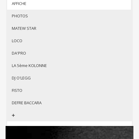
Si besoin, télécharger 7-Zip pour
AFFICHE
décompresser l’archive
PHOTOS
MATEW STAR
LOCO
DA'PRO
LA 5ème KOLONNE
DJ O'LEGG
FISTO
DEFRE BACCARA
➕