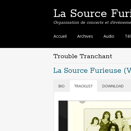
La Source Fur
Organisation de concerts et d’événemen
Aller
Accueil
Archives
Audio
Té
au
contenu
principal
Trouble Tranchant
La Source Furieuse (
BIO
TRACKLIST
DOWNLOAD