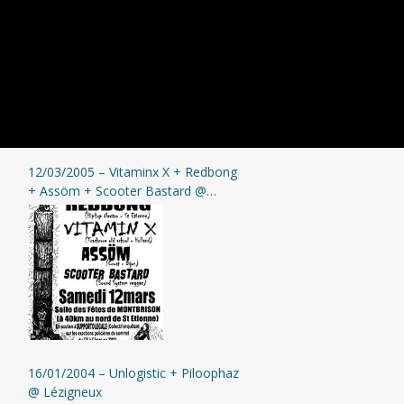
12/03/2005 – Vitaminx X + Redbong
+ Assöm + Scooter Bastard @
Montbrison
16/01/2004 – Unlogistic + Piloophaz
@ Lézigneux