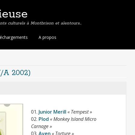
ieuse
ts culturels à Montbrison et alentours…
léchargements
A propos
V/A 2002)
Qui a un carnet
01.
Junior Merill
« Tempest »
02.
Plod
« Monkey Island Micro
d’adresse long comme
Carnage »
03.
Aven
« Torture »