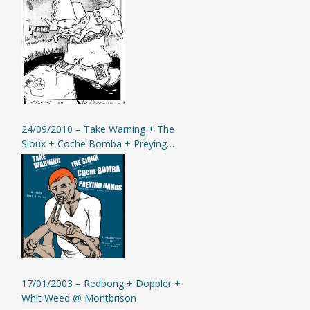
Yerma @ St-Etienne (L’Assommoir)
24/09/2010 – Take Warning + The
Sioux + Coche Bomba + Preying
Hands @ Moingt
17/01/2003 – Redbong + Doppler +
Whit Weed @ Montbrison