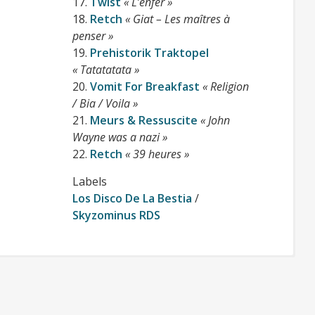
17.
Twist
« L’enfer »
18.
Retch
« Giat – Les maîtres à
penser »
19.
Prehistorik Traktopel
« Tatatatata »
20.
Vomit For Breakfast
« Religion
/ Bia / Voila »
21.
Meurs & Ressuscite
« John
Wayne was a nazi »
22.
Retch
« 39 heures »
Labels
Los Disco De La Bestia
/
Skyzominus RDS
Cliquer pour télécharger gratuitement la compilation
(format mp3 320kbps + jaquettes)