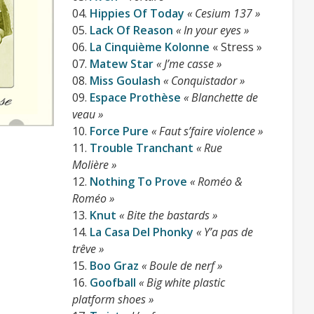
le bras ?
04.
Hippies Of Today
« Cesium 137 »
05.
Lack Of Reason
« In your eyes »
06.
La Cinquième Kolonne
« Stress »
Disponible pour 10€ en VPC et dans
07.
Matew Star
« J’me casse »
toutes les bonnes
distros
de l’époque,
08.
Miss Goulash
« Conquistador »
cette compilation et ses
09.
Espace Prothèse
« Blanchette de
 présent introuvable.
veau »
10.
Force Pure
« Faut s’faire violence »
11.
Trouble Tranchant
« Rue
Molière »
12.
Nothing To Prove
« Roméo &
Roméo »
13.
Knut
« Bite the bastards »
14.
La Casa Del Phonky
« Y’a pas de
trêve »
15.
Boo Graz
« Boule de nerf »
16.
Goofball
« Big white plastic
platform shoes »