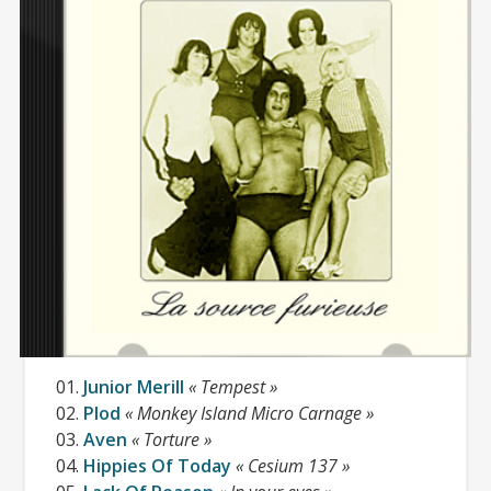
un
carnet
d’adresse long comme
le bras ?
Disponible pour 10€ en VPC et dans
01.
Junior Merill
« Tempest »
02.
Plod
« Monkey Island Micro Carnage »
toutes les bonnes
distros
de l’époque,
03.
Aven
« Torture »
cette compilation et ses
04.
Hippies Of Today
« Cesium 137 »
nombreuses pépites est à présent