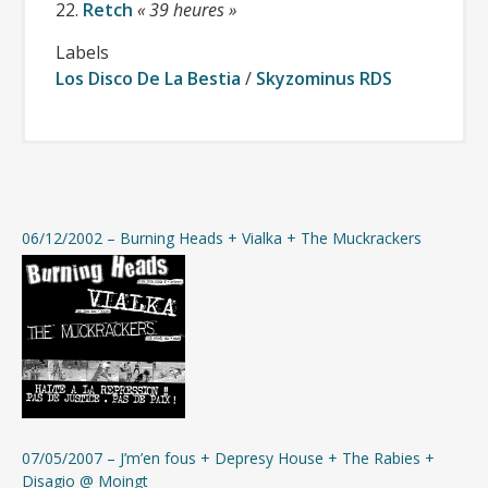
22.
Retch
« 39 heures »
Labels
Los Disco De La Bestia
/
Skyzominus RDS
Cliquer pour télécharger gratuitement
la compilation
(format mp3 320kbps + jaquettes)
06/12/2002 – Burning Heads + Vialka + The Muckrackers
Si besoin, télécharger 7-Zip pour
décompresser l’archive
07/05/2007 – J’m’en fous + Depresy House + The Rabies +
Disagio @ Moingt