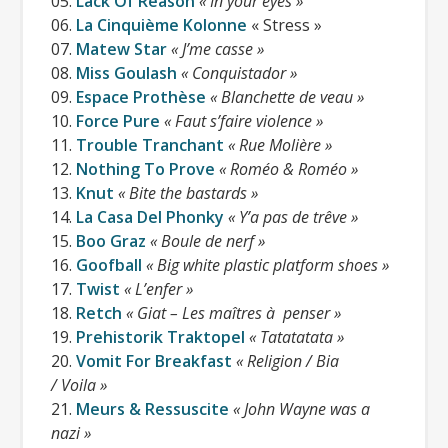
05.
Lack Of Reason
« In your eyes »
introuvable.
06.
La Cinquième Kolonne
« Stress »
07.
Matew Star
« J’me casse »
08.
Miss Goulash
« Conquistador »
09.
Espace Prothèse
« Blanchette de veau »
10.
Force Pure
« Faut s’faire violence »
11.
Trouble Tranchant
« Rue Molière »
12.
Nothing To Prove
« Roméo & Roméo »
13.
Knut
« Bite the bastards »
14.
La Casa Del Phonky
« Y’a pas de trêve »
15.
Boo Graz
« Boule de nerf »
16.
Goofball
« Big white plastic platform shoes »
17.
Twist
« L’enfer »
18.
Retch
« Giat – Les maîtres à penser »
19.
Prehistorik Traktopel
« Tatatatata »
20.
Vomit For Breakfast
« Religion / Bia
/ Voila »
21.
Meurs & Ressuscite
« John Wayne was a
nazi »