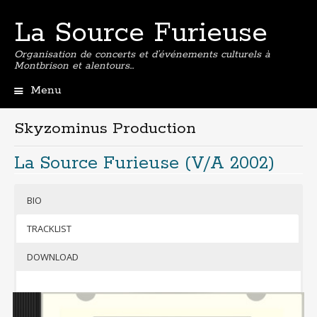
La Source Furieuse
Organisation de concerts et d’événements culturels à
Montbrison et alentours…
Menu
Aller
au
Skyzominus Production
contenu
principal
La Source Furieuse (V/A 2002)
BIO
TRACKLIST
DOWNLOAD
Qui a