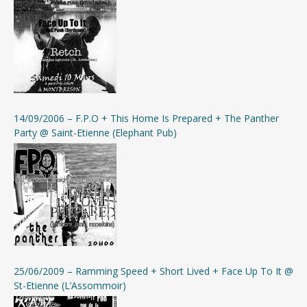
14/09/2006 – F.P.O + This Home Is Prepared + The Panther
Party @ Saint-Etienne (Elephant Pub)
25/06/2009 – Ramming Speed + Short Lived + Face Up To It @
St-Etienne (L’Assommoir)