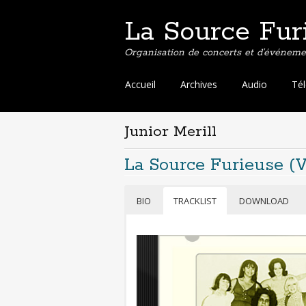
La Source Fur
Organisation de concerts et d’événemen
Aller
Accueil
Archives
Audio
Té
au
contenu
principal
Junior Merill
La Source Furieuse (
BIO
TRACKLIST
DOWNLOAD