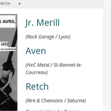
RETCH
➕
Si besoin, télécharger 7-Zip pour décompresser l’archive
Jr. Merill
(Rock Garage / Lyon)
Aven
(HxC Metal / St-Bonnet-le-
Courreau)
Retch
(Rire & Chansons / Saturne)