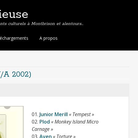
ieuse
ts culturels à Montbrison et alentours…
léchargements
A propos
V/A 2002)
Qui a un carnet
01.
Junior Merill
« Tempest »
02.
Plod
« Monkey Island Micro
d’adresse long comme
Carnage »
03.
Aven
« Torture »