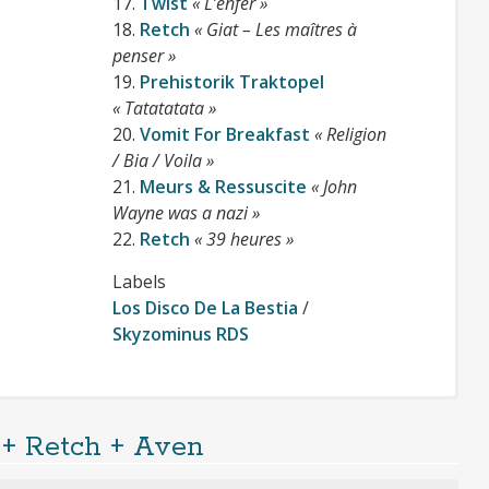
17.
Twist
« L’enfer »
18.
Retch
« Giat – Les maîtres à
penser »
19.
Prehistorik Traktopel
« Tatatatata »
20.
Vomit For Breakfast
« Religion
/ Bia / Voila »
21.
Meurs & Ressuscite
« John
Wayne was a nazi »
22.
Retch
« 39 heures »
Labels
Los Disco De La Bestia
/
Skyzominus RDS
l + Retch + Aven
Cliquer pour télécharger gratuitement la compilation
(format mp3 320kbps + jaquettes)