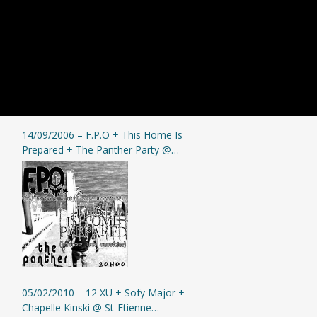
14/09/2006 – F.P.O + This Home Is
Prepared + The Panther Party @
Saint-Etienne (Elephant Pub)
05/02/2010 – 12 XU + Sofy Major +
Chapelle Kinski @ St-Etienne