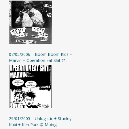
(L’Assommoir)
07/05/2006 – Boom Boom Kids +
Marvin + Operation Eat Shit @
Saint-Etienne (Au Local)
29/01/2005 – Unlogistic + Stanley
Kubi + Ken Park @ Moingt