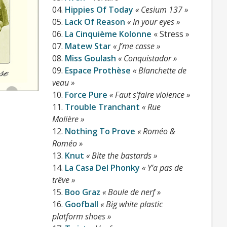
le bras ?
04.
Hippies Of Today
« Cesium 137 »
05.
Lack Of Reason
« In your eyes »
06.
La Cinquième Kolonne
« Stress »
Disponible pour 10€ en VPC et dans
07.
Matew Star
« J’me casse »
toutes les bonnes
distros
de l’époque,
08.
Miss Goulash
« Conquistador »
cette compilation et ses
09.
Espace Prothèse
« Blanchette de
 présent introuvable.
veau »
10.
Force Pure
« Faut s’faire violence »
11.
Trouble Tranchant
« Rue
Molière »
12.
Nothing To Prove
« Roméo &
Roméo »
13.
Knut
« Bite the bastards »
14.
La Casa Del Phonky
« Y’a pas de
trêve »
15.
Boo Graz
« Boule de nerf »
16.
Goofball
« Big white plastic
platform shoes »