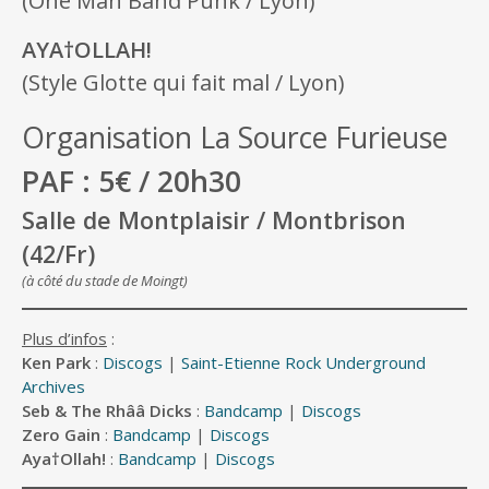
(One Man Band Punk / Lyon)
AYA†OLLAH!
(Style Glotte qui fait mal / Lyon)
Organisation La Source Furieuse
PAF : 5€ / 20h30
Salle de Montplaisir / Montbrison
(42/Fr)
(à côté du stade de Moingt)
Plus d’infos
:
Ken Park
:
Discogs
|
Saint-Etienne Rock Underground
Archives
Seb & The Rhââ Dicks
:
Bandcamp
|
Discogs
Zero Gain
:
Bandcamp
|
Discogs
Aya†Ollah!
:
Bandcamp
|
Discogs