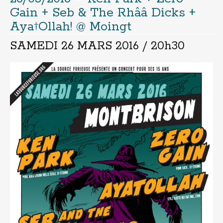
Gain + Seb & The Rhââ Dicks +
Aya†Ollah! @ Moingt
SAMEDI 26 MARS 2016 / 20h30