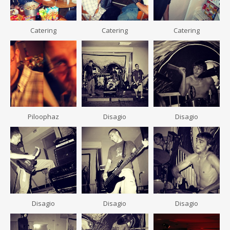
Catering
Catering
Catering
Piloophaz
Disagio
Disagio
Disagio
Disagio
Disagio