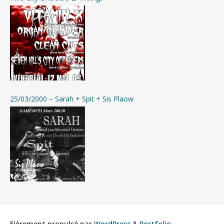
25/03/2000 – Sarah + Spit + Sis Plaow
Fièrement propulsé par
WordPress
&
Portfolio
.