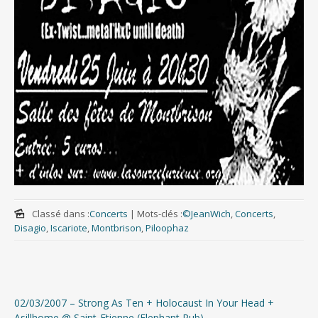
Classé dans :
Concerts
|
Mots-clés :
©JeanWich
,
Concerts
,
Disagio
,
Iscariote
,
Montbrison
,
Piloophaz
02/03/2007 – Strong As Ten + Holocaust In Your Head +
Asillhome @ Saint-Etienne (Elephant Pub)