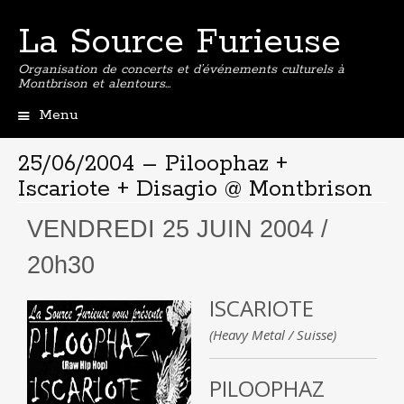
La Source Furieuse
Organisation de concerts et d’événements culturels à
Montbrison et alentours…
Menu
Aller
au
25/06/2004 – Piloophaz +
contenu
Iscariote + Disagio @ Montbrison
principal
VENDREDI 25 JUIN 2004 /
20h30
ISCARIOTE
(Heavy Metal / Suisse)
PILOOPHAZ