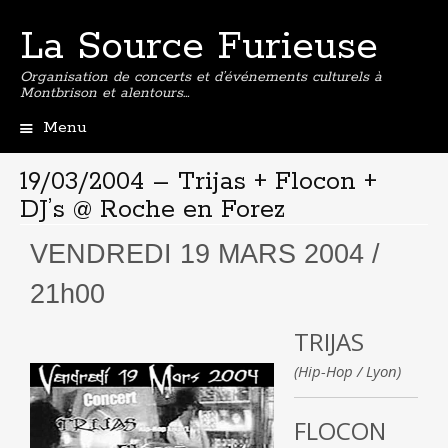
La Source Furieuse
Organisation de concerts et d’événements culturels à
Montbrison et alentours…
Menu
Aller
au
19/03/2004 – Trijas + Flocon +
contenu
DJ’s @ Roche en Forez
principal
VENDREDI 19 MARS 2004 /
21h00
TRIJAS
(Hip-Hop / Lyon)
FLOCON