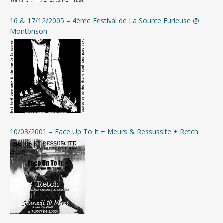
16 & 17/12/2005 – 4ème Festival de La Source Furieuse @
Montbrison
10/03/2001 – Face Up To It + Meurs & Ressussite + Retch