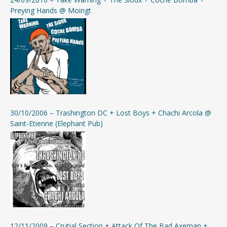
Preying Hands @ Moingt
30/10/2006 – Trashington DC + Lost Boys + Chachi Arcola @
Saint-Etienne (Elephant Pub)
12/11/2009 – Crutial Section + Attack Of The Bad Axeman +