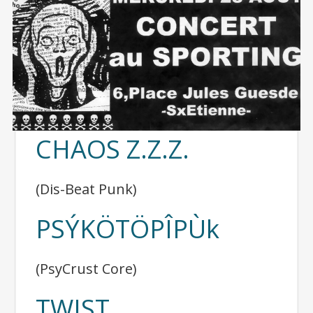
CHAOS Z.Z.Z.
(Dis-Beat Punk)
PSÝKÖTÖPÎPÙk
(PsyCrust Core)
TWIST