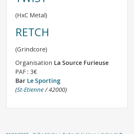
(HxC Metal)
RETCH
(Grindcore)
Organisation
La Source Furieuse
PAF : 3€
Bar
Le Sporting
(
St-Etienne
/ 42000)
Plus d’infos :
Chaos Z.Z.Z.
(
Facebook
)