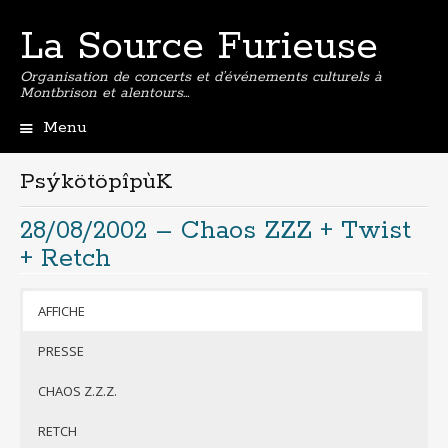
La Source Furieuse
Organisation de concerts et d’événements culturels à
Montbrison et alentours…
Menu
Aller
au
PsýkötöpîpùK
contenu
principal
28/08/2002 – Chaos ZZZ + Twist
+ Retch
AFFICHE
PRESSE
CHAOS Z.Z.Z.
RETCH