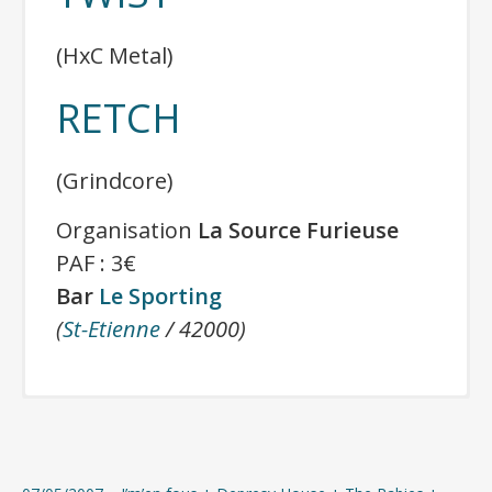
(HxC Metal)
RETCH
(Grindcore)
Organisation
La Source Furieuse
PAF : 3€
Bar
Le Sporting
(
St-Etienne
/ 42000)
Plus d’infos :
Chaos Z.Z.Z.
(
Facebook
)