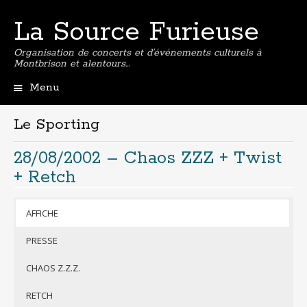
La Source Furieuse
Organisation de concerts et d’événements culturels à
Montbrison et alentours…
Menu
Aller
au
Le Sporting
contenu
principal
28/08/2002 – Chaos ZZZ + Twist
+ Retch
AFFICHE
PRESSE
CHAOS Z.Z.Z.
RETCH