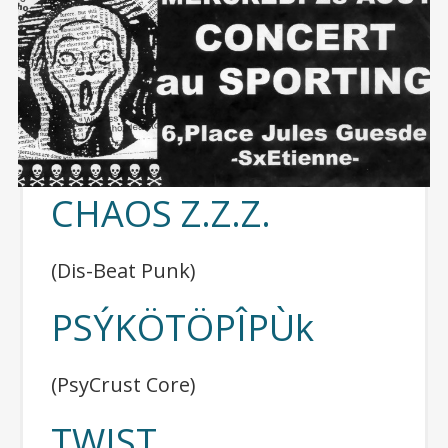
CHAOS Z.Z.Z.
(Dis-Beat Punk)
PSÝKÖTÖPÎPÙk
(PsyCrust Core)
TWIST