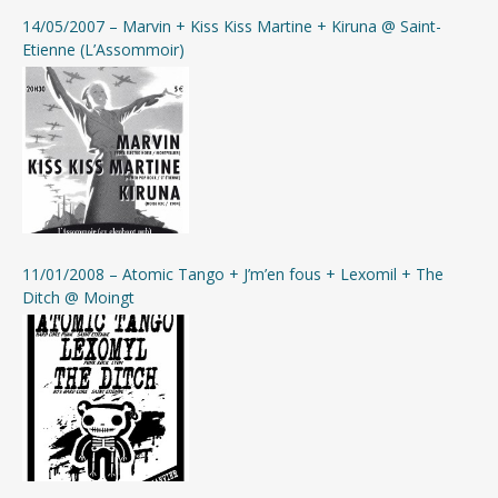
14/05/2007 – Marvin + Kiss Kiss Martine + Kiruna @ Saint-
Etienne (L’Assommoir)
11/01/2008 – Atomic Tango + J’m’en fous + Lexomil + The
Ditch @ Moingt
Cliquer pour télécharger gratuitement la compilation
(format mp3 320kbps + jaquettes)
Si besoin, télécharger 7-Zip pour décompresser l’archive