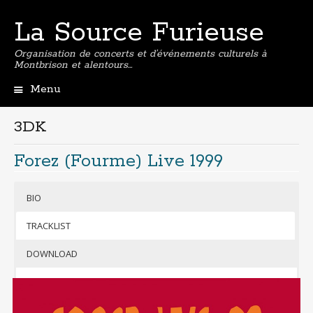
La Source Furieuse
Organisation de concerts et d’événements culturels à
Montbrison et alentours…
Menu
Aller
au
3DK
contenu
principal
Forez (Fourme) Live 1999
BIO
TRACKLIST
F
DOWNLOAD