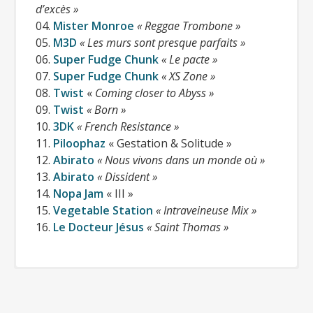
Quelques temps après sortait un CD
d’excès »
04.
Mister Monroe
« Reggae Trombone »
compilant toutes ces formations , une
05.
M3D
« Les murs sont presque parfaits »
centaine de copies étaient offertes aux
06.
Super Fudge Chunk
« Le pacte »
groupes pour diffuser gratuitement
07.
Super Fudge Chunk
« XS Zone »
leurs créations.
08.
Twist
«
Coming closer to Abyss »
09.
Twist
« Born »
10.
3DK
« French Resistance »
11.
Piloophaz
« Gestation & Solitude »
12.
Abirato
« Nous vivons dans un monde où »
13.
Abirato
« Dissident »
14.
Nopa Jam
« III »
15.
Vegetable Station
« Intraveineuse Mix »
16.
Le Docteur Jésus
« Saint Thomas »