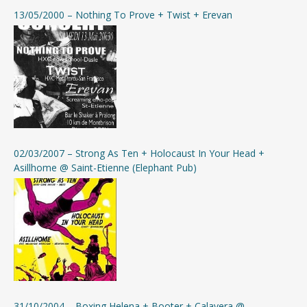
13/05/2000 – Nothing To Prove + Twist + Erevan
02/03/2007 – Strong As Ten + Holocaust In Your Head +
Asillhome @ Saint-Etienne (Elephant Pub)
31/10/2004 – Boxing Helena + Booter + Calavera @