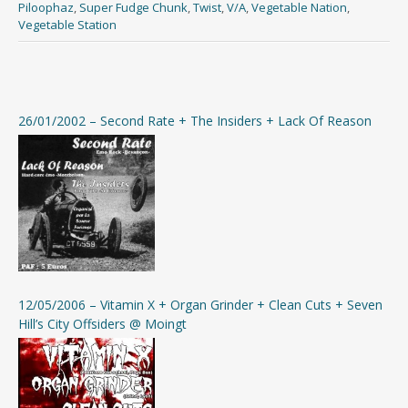
Piloophaz
,
Super Fudge Chunk
,
Twist
,
V/A
,
Vegetable Nation
,
Vegetable Station
26/01/2002 – Second Rate + The Insiders + Lack Of Reason
12/05/2006 – Vitamin X + Organ Grinder + Clean Cuts + Seven
Cliquer pour télécharger gratuitement la compilation
Hill’s City Offsiders @ Moingt
(format mp3 320kbps + jaquettes)
Si besoin, télécharger 7-Zip pour décompresser l’archive