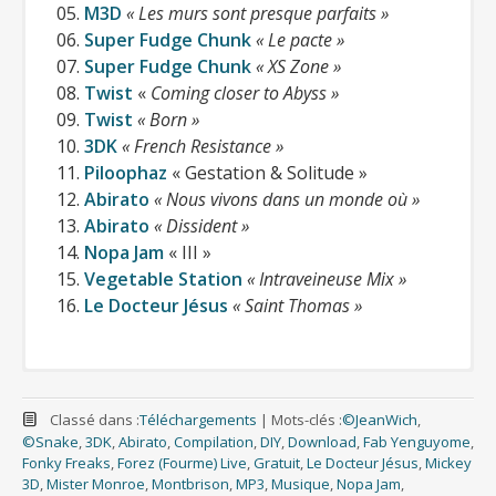
05.
M3D
« Les murs sont presque parfaits »
centaine de copies étaient offertes aux
06.
Super Fudge Chunk
« Le pacte »
groupes pour diffuser gratuitement
07.
Super Fudge Chunk
« XS Zone »
leurs créations.
08.
Twist
«
Coming closer to Abyss »
09.
Twist
« Born »
10.
3DK
« French Resistance »
11.
Piloophaz
« Gestation & Solitude »
12.
Abirato
« Nous vivons dans un monde où »
13.
Abirato
« Dissident »
14.
Nopa Jam
« III »
15.
Vegetable Station
« Intraveineuse Mix »
16.
Le Docteur Jésus
« Saint Thomas »
Classé dans :
Téléchargements
|
Mots-clés :
©JeanWich
,
©Snake
,
3DK
,
Abirato
,
Compilation
,
DIY
,
Download
,
Fab Yenguyome
,
Fonky Freaks
,
Forez (Fourme) Live
,
Gratuit
,
Le Docteur Jésus
,
Mickey
3D
,
Mister Monroe
,
Montbrison
,
MP3
,
Musique
,
Nopa Jam
,