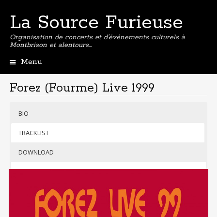
La Source Furieuse
Organisation de concerts et d’événements culturels à
Montbrison et alentours…
Menu
Aller
au
Forez (Fourme) Live 1999
contenu
principal
BIO
TRACKLIST
F
DOWNLOAD