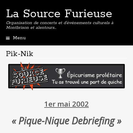
La Source Furieuse
Organisation de concerts et d’événements culturels à
Montbrison et alentours…
Menu
Aller
au
Pik-Nik
contenu
principal
1er mai 2002
« Pique-Nique Debriefing »