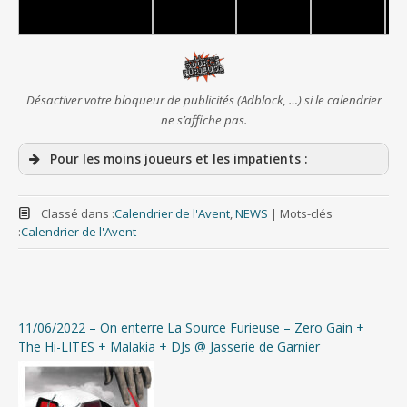
Désactiver votre bloqueur de publicités (Adblock, …) si le calendrier
ne s’affiche pas.
Pour les moins joueurs et les impatients :
Calendrier de l’Avent #24 – Déstockage d’archives
et Newsletter
Classé dans :
Calendrier de l'Avent
,
NEWS
|
Mots-clés
:
Calendrier de l'Avent
Calendrier de l’Avent #23 – Les festoches (poils
aux Loches)
Calendrier de l’Avent #22 – Le stade de Jacquins +
LIVE de Zann, Criminal Class, Golem of Flesh…
11/06/2022 – On enterre La Source Furieuse – Zero Gain +
The Hi-LITES + Malakia + DJs @ Jasserie de Garnier
Calendrier de l’Avent #21 – Myra Lee, Asfixia,
Headwar, Strong as Ten, Iscariote et compagnie