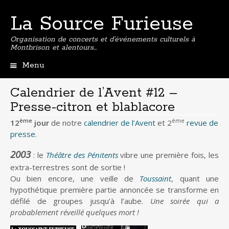
La Source Furieuse
Organisation de concerts et d’événements culturels à
Montbrison et alentours…
Menu
Aller
au
Calendrier de l’Avent #12 –
contenu
Presse-citron et blablacore
principal
ème
ème
12
jour
de notre
calendrier de l’Avent
et 2
revue de
presse
.
2003
: le
Théâtre des Pénitents
vibre une première fois, les
extra-terrestres sont de sortie !
Ou bien encore, une veille de
Toussaint
, quant une
hypothétique première partie annoncée se transforme en
défilé de groupes jusqu’à l’aube.
Une soirée qui a
probablement réveillé quelques mort !