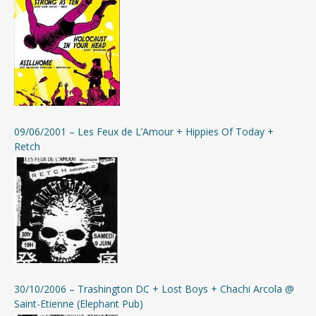
Calendrier de l’Avent #10 – Discographie de Twist
Calendrier de l’Avent #09 – La presse en parle…
Calendrier de l’Avent #08 – Petites furieuseries
entre amis
Calendrier de l’Avent #07 – Burning Heads, Jr Merill,
09/06/2001 – Les Feux de L’Amour + Hippies Of Today +
Vialka, Overmars et consort
Retch
Calendrier de l’Avent #06 – Compilations Forez
(Fourme) Live
Calendrier de l’Avent #05 – Demande à la
Poussière, Retch…
Calendrier de l’Avent #04 – Les Archives
30/10/2006 – Trashington DC + Lost Boys + Chachi Arcola @
Calendrier de l’Avent #03 – Compilation La Source
Saint-Etienne (Elephant Pub)
Furieuse