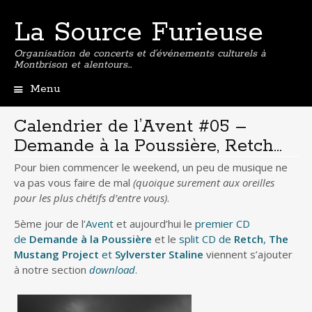
La Source Furieuse
Organisation de concerts et d’événements culturels à
Montbrison et alentours…
Menu
Aller
au
Calendrier de l’Avent #05 –
contenu
Demande à la Poussière, Retch…
principal
Pour bien commencer le weekend, un peu de musique ne
va pas vous faire de mal
(quoique surement aux oreilles
pour les plus chétifs d’entre vous)
.
5ème jour de l’
Avent
et aujourd’hui le
premier CD
de
Demande à la Poussière
et le
split CD de
Retch
,
The
Mustang Project
et
Sylverster Staline
viennent s’ajouter
à notre section
download
.