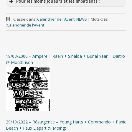
Pour les moins joueurs et les impatients :
Calendrier de l’Avent #24 – Déstockage d’archives
et Newsletter
Classé dans :
Calendrier de l'Avent
,
NEWS
|
Mots-clés
:
Calendrier de l'Avent
Calendrier de l’Avent #23 – Les festoches (poils
aux Loches)
Calendrier de l’Avent #22 – Le stade de Jacquins +
LIVE de Zann, Criminal Class, Golem of Flesh…
18/03/2006 – Ampere + Raein + Sinaloa + Burial Year + Daïtro
@ Montbrison
Calendrier de l’Avent #21 – Myra Lee, Asfixia,
Headwar, Strong as Ten, Iscariote et compagnie
Calendrier de l’Avent #20 – L’Assommoir TOME II
Calendrier de l’Avent #19 – LIVE : Ken Park,
Monarch, Lost Boys, Daïtro, Raein, Ampere, Sinaloa
29/10/2022 – Résurgence – Young Harts + Commando + Panic
Calendrier de l’Avent #18 – L’Assommoir
Beach + Faux Départ @ Moingt