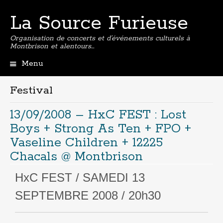
La Source Furieuse
Organisation de concerts et d’événements culturels à
Montbrison et alentours…
Menu
Aller
au
Festival
contenu
principal
13/09/2008 – HxC FEST : Lost
Boys + Strong As Ten + FPO +
Vaseline Children + 12225
Chacals @ Montbrison
HxC FEST / SAMEDI 13
SEPTEMBRE 2008 / 20h30