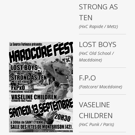
STRONG AS
TEN
(HxC Rapide / Metz)
LOST BOYS
(HxC Old School /
Macédoine)
F
P
O
x
x
(Fastcore/ Macédoine)
VASELINE
CHILDREN
(HxC Punk / Paris)