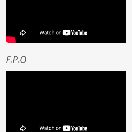
F
P
O
x
x