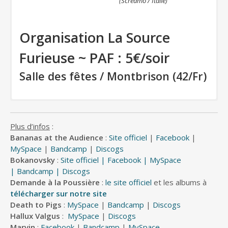
(Screamo / Italie)
Organisation La Source
Furieuse ~ PAF : 5€/soir
Salle des fêtes / Montbrison (42/Fr)
MARVIN
(Electro Rock / Montpellier)
Plus d’infos
:
Bananas at the Audience
:
Site officiel
|
Facebook
|
MySpace
|
Bandcamp
|
Discogs
Bananas At
Bokanovsky
:
Site officiel
|
Facebook
|
MySpace
The Audience
|
Bandcamp
|
Discogs
Demande à la Poussière
:
le site officiel
et les albums à
(Rock Noise / Lyon)
télécharger sur notre site
Death to Pigs
:
MySpace
|
Bandcamp
|
Discogs
PEDRO DE LA
Hallux Valgus
:
MySpace
|
Discogs
Marvin
:
Facebook
|
Bandcamp
|
MySpace