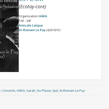
(Ecotay-core)
Organisation
HÄKA
PAF : 30F
Amicale Laïque
St-Romain Le Puy
(42610/Fr)
ives
 :
Concerts
,
HÄKA
,
Sarah
,
Sis Plaow
,
Spit
,
St-Romain Le Puy
mpilations du
Forez Live
case prison, ils n’ont plus jamais fait de bruit dans le Landerneau.