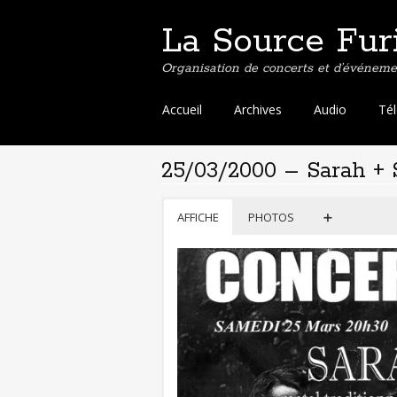
La Source Fur
Organisation de concerts et d’événemen
Aller
Accueil
Archives
Audio
Té
au
contenu
25/03/2000 – Sarah + 
principal
AFFICHE
PHOTOS
➕