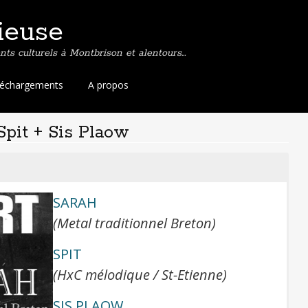
ieuse
ts culturels à Montbrison et alentours…
léchargements
A propos
Spit + Sis Plaow
SARAH
(Metal traditionnel Breton)
SPIT
(HxC mélodique / St-Etienne)
SIS PLAOW