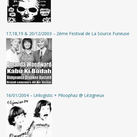
17,18,19 & 20/12/2003 – 2ème Festival de La Source Furieuse
16/01/2004 – Unlogistic + Piloophaz @ Lézigneux