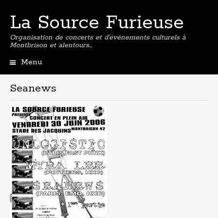
La Source Furieuse
Organisation de concerts et d’événements culturels à
Montbrison et alentours…
Menu
Aller
au
Seanews
contenu
principal