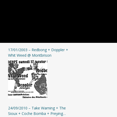
17/01/2003 – Redbong + Doppler +
Whit Weed @ Montbrison
24/09/2010 – Take Warning + The
Sioux + Coche Bomba + Preying