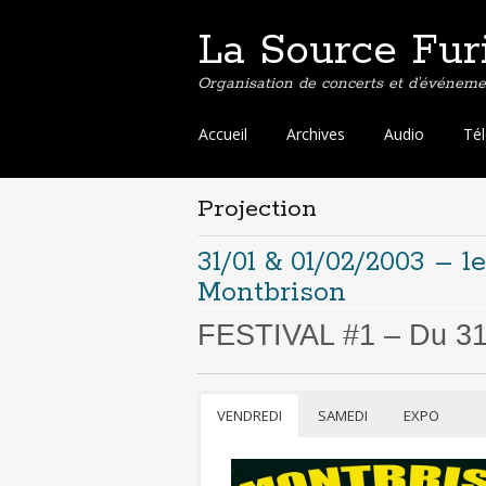
La Source Fur
Organisation de concerts et d’événemen
Aller
Accueil
Archives
Audio
Té
au
contenu
principal
Projection
31/01 & 01/02/2003 – 1
Montbrison
FESTIVAL #1 – Du 31/
VENDREDI
SAMEDI
EXPO