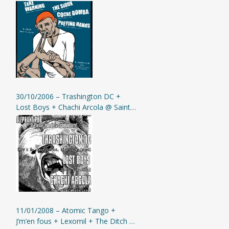
Hands @ Moingt
30/10/2006 – Trashington DC +
Lost Boys + Chachi Arcola @ Saint-
Etienne (Elephant Pub)
11/01/2008 – Atomic Tango +
J’m’en fous + Lexomil + The Ditch @