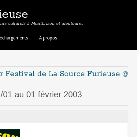
ieuse
ts culturels à Montbrison et alentours…
léchargements
A propos
er Festival de La Source Furieuse @
01 au 01 février 2003