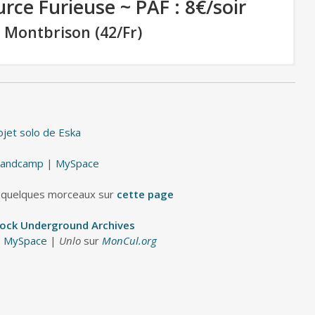
rce Furieuse ~ PAF : 8€/soir
 Montbrison (42/Fr)
RAMBO
(HxC Punk / USA)
ojet solo de Eska
UNLOGISTIC
andcamp
|
MySpace
(HxC / Paris)
 quelques morceaux sur
cette page
PLOD
Rock Underground Archives
|
MySpace
|
Unlo
sur
MonCul.org
(Trio violon, violoncelle, batterie / Lyon)
OVERMARS
(Doom chaotique / Lyon)