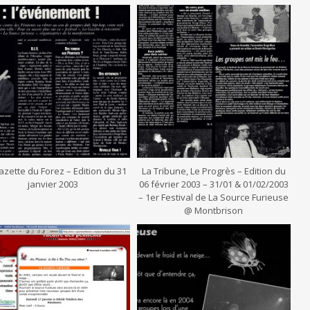
azette du Forez – Edition du 31
La Tribune, Le Progrès – Edition du
janvier 2003
06 février 2003 – 31/01 & 01/02/2003
– 1er Festival de La Source Furieuse
@ Montbrison