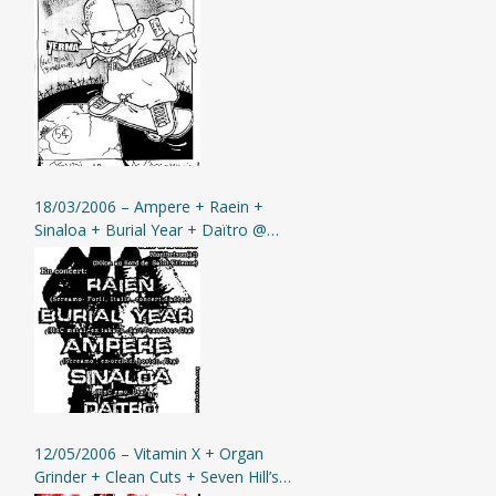
Yerma @ St-Etienne (L’Assommoir)
18/03/2006 – Ampere + Raein +
Sinaloa + Burial Year + Daïtro @
Montbrison
12/05/2006 – Vitamin X + Organ
Grinder + Clean Cuts + Seven Hill’s