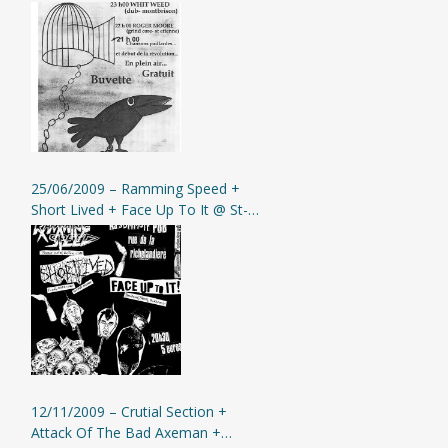
25/06/2009 – Ramming Speed +
Short Lived + Face Up To It @ St-
Etienne (L’Assommoir)
12/11/2009 – Crutial Section +
Attack Of The Bad Axeman +