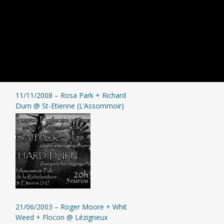
11/11/2008 – Rosa Park + Richard
Durn @ St-Etienne (L’Assommoir)
21/06/2003 – Roger Moore + Whit
Weed + Flocon @ Lézigneux