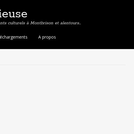
ieuse
ts culturels à Montbrison et alentours…
léchargements
A propos