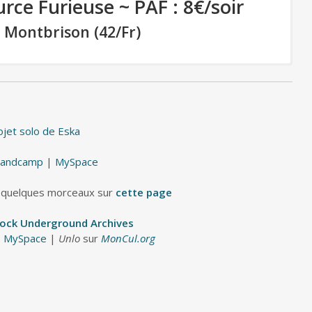
rce Furieuse ~ PAF : 8€/soir
 Montbrison (42/Fr)
RAMBO
(HxC Punk / USA)
ojet solo de Eska
UNLOGISTIC
andcamp
|
MySpace
(HxC / Paris)
 quelques morceaux sur
cette page
PLOD
Rock Underground Archives
|
MySpace
|
Unlo
sur
MonCul.org
(Trio violon, violoncelle, batterie / Lyon)
OVERMARS
(Doom chaotique / Lyon)