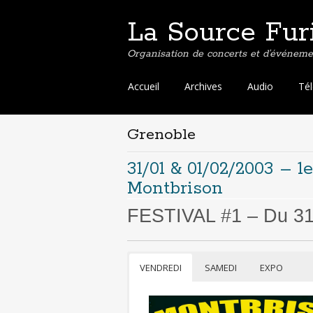
La Source Fur
Organisation de concerts et d’événemen
Aller
Accueil
Archives
Audio
Té
au
contenu
principal
Grenoble
31/01 & 01/02/2003 – 1
Montbrison
FESTIVAL #1 – Du 31/
VENDREDI
SAMEDI
EXPO