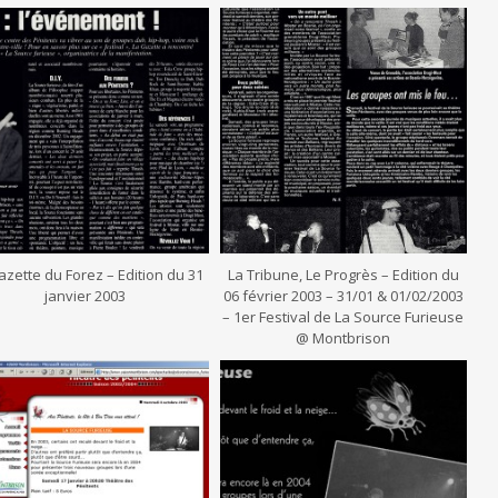
azette du Forez – Edition du 31
La Tribune, Le Progrès – Edition du
janvier 2003
06 février 2003 – 31/01 & 01/02/2003
– 1er Festival de La Source Furieuse
@ Montbrison