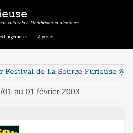
ieuse
ts culturels à Montbrison et alentours…
léchargements
A propos
er Festival de La Source Furieuse @
01 au 01 février 2003