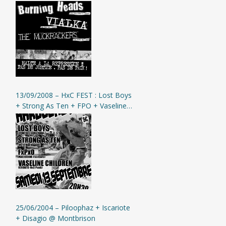
13/09/2008 – HxC FEST : Lost Boys
+ Strong As Ten + FPO + Vaseline
Children + 12225 Chacals @
Montbrison
25/06/2004 – Piloophaz + Iscariote
+ Disagio @ Montbrison