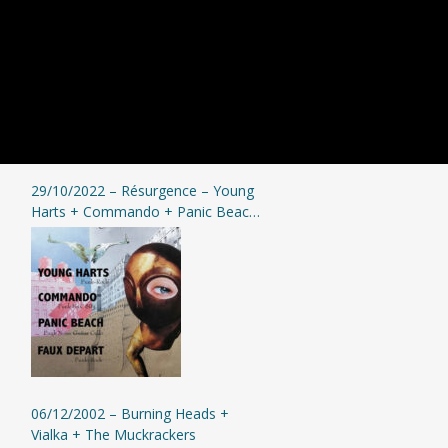
29/10/2022 – Résurgence – Young
Harts + Commando + Panic Beach
+ Faux Départ @ Moingt
06/12/2002 – Burning Heads +
Vialka + The Muckrackers