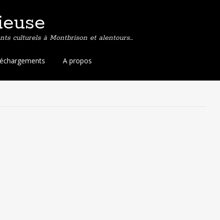
ieuse
ts culturels à Montbrison et alentours…
léchargements
A propos