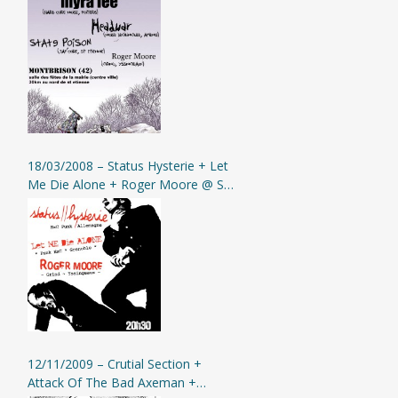
Montbrison
18/03/2008 – Status Hysterie + Let
Me Die Alone + Roger Moore @ St-
Etienne (L’Assommoir)
12/11/2009 – Crutial Section +
Attack Of The Bad Axeman +