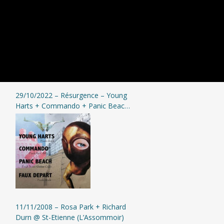
29/10/2022 – Résurgence – Young
Harts + Commando + Panic Beach
+ Faux Départ @ Moingt
11/11/2008 – Rosa Park + Richard
Durn @ St-Etienne (L’Assommoir)