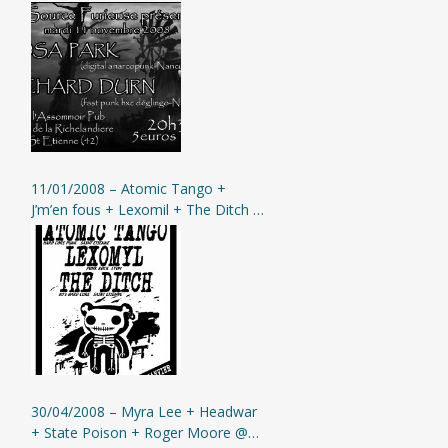
11/01/2008 – Atomic Tango +
J’m’en fous + Lexomil + The Ditch @
Moingt
30/04/2008 – Myra Lee + Headwar
+ State Poison + Roger Moore @