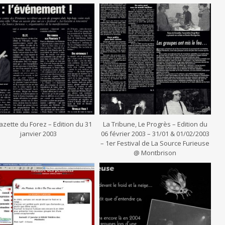
azette du Forez – Edition du 31
La Tribune, Le Progrès – Edition du
janvier 2003
06 février 2003 – 31/01 & 01/02/2003
– 1er Festival de La Source Furieuse
@ Montbrison