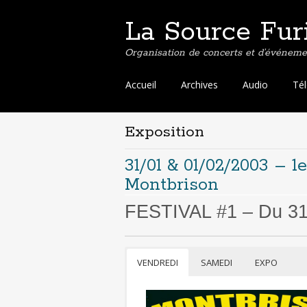
La Source Fur
Organisation de concerts et d’événemen
Aller
Accueil
Archives
Audio
Té
au
contenu
principal
Exposition
31/01 & 01/02/2003 – 1
Montbrison
FESTIVAL #1 – Du 31/
VENDREDI
SAMEDI
EXPO