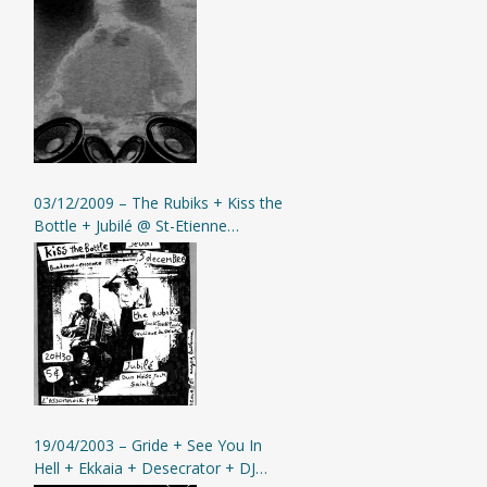
03/12/2009 – The Rubiks + Kiss the
Bottle + Jubilé @ St-Etienne
(L’Assommoir)
19/04/2003 – Gride + See You In
Hell + Ekkaia + Desecrator + DJ