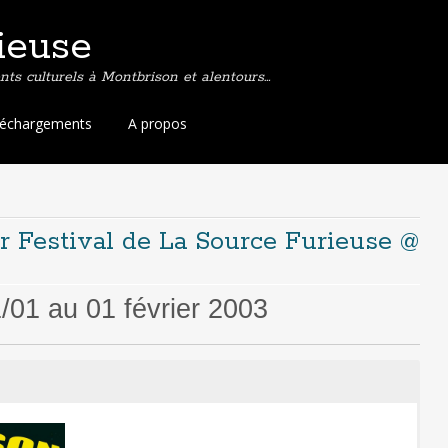
ieuse
ts culturels à Montbrison et alentours…
léchargements
A propos
er Festival de La Source Furieuse @
01 au 01 février 2003