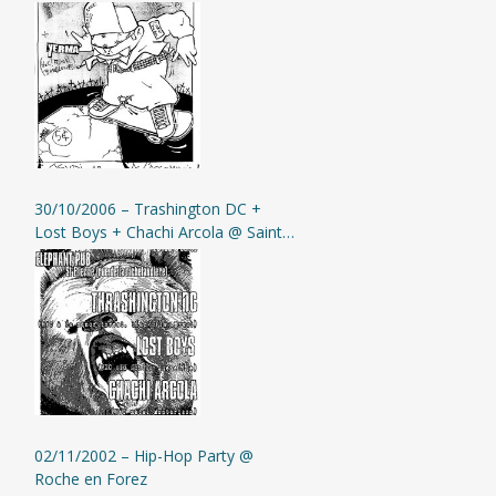
Yerma @ St-Etienne (L’Assommoir)
30/10/2006 – Trashington DC +
Lost Boys + Chachi Arcola @ Saint-
Etienne (Elephant Pub)
02/11/2002 – Hip-Hop Party @
Roche en Forez