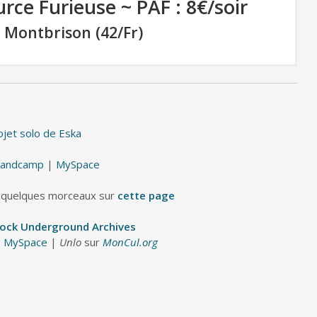
rce Furieuse ~ PAF : 8€/soir
 Montbrison (42/Fr)
RAMBO
(HxC Punk / USA)
ojet solo de Eska
UNLOGISTIC
andcamp
|
MySpace
(HxC / Paris)
 quelques morceaux sur
cette page
PLOD
Rock Underground Archives
|
MySpace
|
Unlo
sur
MonCul.org
(Trio violon, violoncelle, batterie / Lyon)
OVERMARS
(Doom chaotique / Lyon)