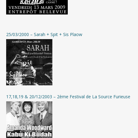
25/03/2000 – Sarah + Spit + Sis Plaow
17,18,19 & 20/12/2003 – 2ème Festival de La Source Furieuse