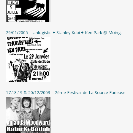
29/01/2005 – Unlogistic + Stanley Kubi + Ken Park @ Moingt
17,18,19 & 20/12/2003 – 2ème Festival de La Source Furieuse