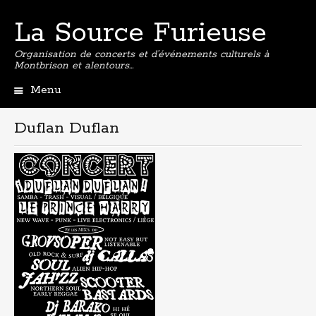
La Source Furieuse
Organisation de concerts et d’événements culturels à
Montbrison et alentours…
Menu
Aller
au
Duflan Duflan
contenu
principal