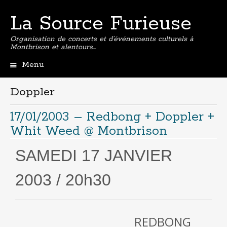
La Source Furieuse
Organisation de concerts et d’événements culturels à
Montbrison et alentours…
Menu
Aller
au
Doppler
contenu
principal
17/01/2003 – Redbong + Doppler +
Whit Weed @ Montbrison
SAMEDI 17 JANVIER
2003 / 20h30
REDBONG