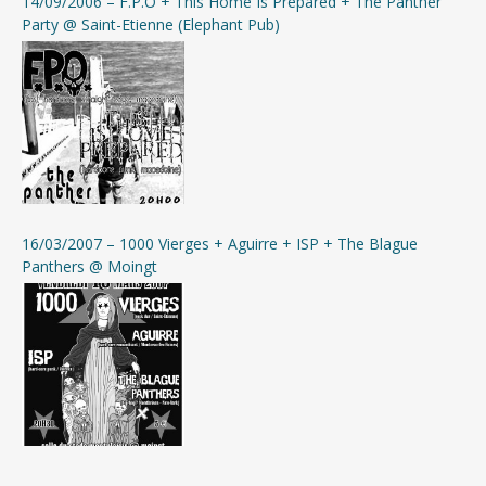
14/09/2006 – F.P.O + This Home Is Prepared + The Panther
Party @ Saint-Etienne (Elephant Pub)
16/03/2007 – 1000 Vierges + Aguirre + ISP + The Blague
Panthers @ Moingt