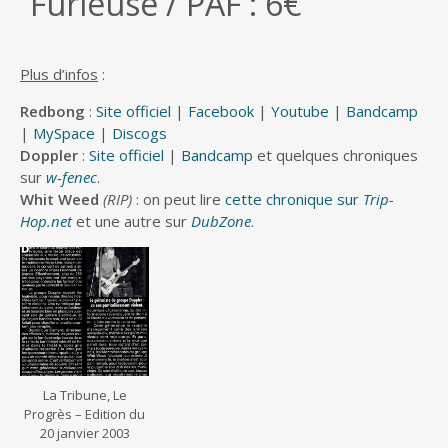
Furieuse / PAF : 6€
Plus d’infos
:
Redbong
:
Site officiel
|
Facebook
|
Youtube
|
Bandcamp
|
MySpace
|
Discogs
Doppler
:
Site officiel
|
Bandcamp
et quelques chroniques
sur
w-fenec
.
Whit Weed
(RIP)
: on peut lire
cette chronique sur
Trip-
Hop.net
et une autre sur
DubZone
.
La Tribune, Le
Progrès – Edition du
20 janvier 2003