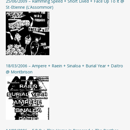
25/06/2009 – Ramming Speed + Short Lived + Face Up To It @
St-Etienne (L’Assommoir)
18/03/2006 – Ampere + Raein + Sinaloa + Burial Year + Daïtro
@ Montbrison