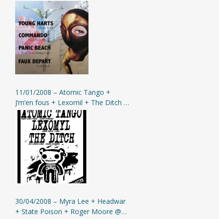
+ Faux Départ @ Moingt
11/01/2008 – Atomic Tango +
J’m’en fous + Lexomil + The Ditch @
Moingt
30/04/2008 – Myra Lee + Headwar
+ State Poison + Roger Moore @