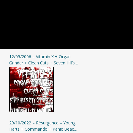
12/05/2006 – Vitamin X + Organ
Grinder + Clean Cuts + Seven Hill’s
City Offsiders @ Moingt
29/10/2022 – Résurgence – Young
Harts + Commando + Panic Beach