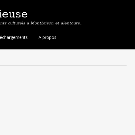
ieuse
ts culturels à Montbrison et alentours…
léchargements
A propos