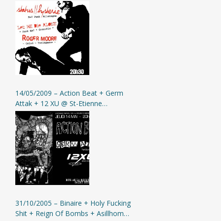
Etienne (L’Assommoir)
14/05/2009 – Action Beat + Germ
Attak + 12 XU @ St-Etienne
(L’Assommoir)
31/10/2005 – Binaire + Holy Fucking
Shit + Reign Of Bombs + Asillhome