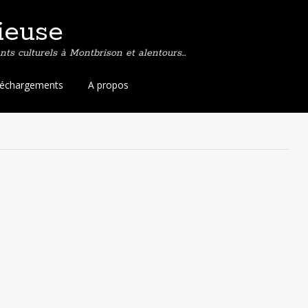
ieuse
ts culturels à Montbrison et alentours…
léchargements
A propos