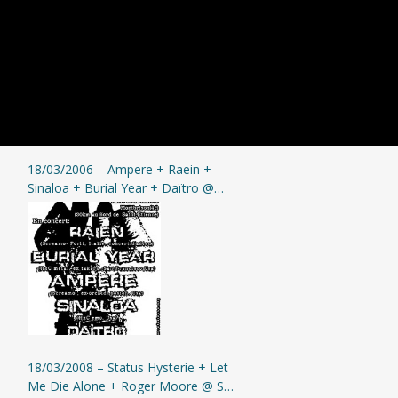
18/03/2006 – Ampere + Raein +
Sinaloa + Burial Year + Daïtro @
Montbrison
18/03/2008 – Status Hysterie + Let
Me Die Alone + Roger Moore @ St-