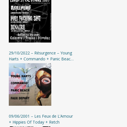
+ Battle Hip-Hop @ Montbrison
29/10/2022 – Résurgence – Young
Harts + Commando + Panic Beach
+ Faux Départ @ Moingt
09/06/2001 – Les Feux de L’Amour
+ Hippies Of Today + Retch