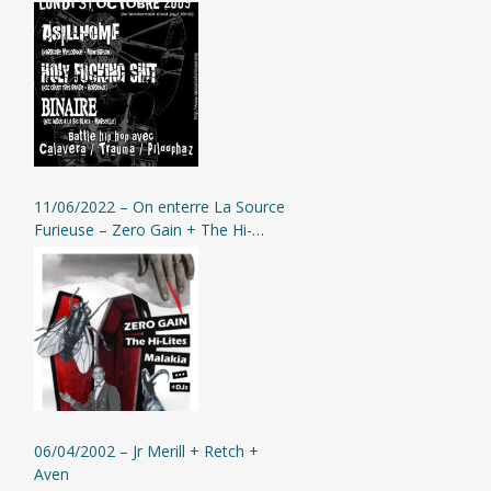
+ Battle Hip-Hop @ Montbrison
11/06/2022 – On enterre La Source
Furieuse – Zero Gain + The Hi-
LITES + Malakia + DJs @ Jasserie de
Garnier
06/04/2002 – Jr Merill + Retch +
Aven