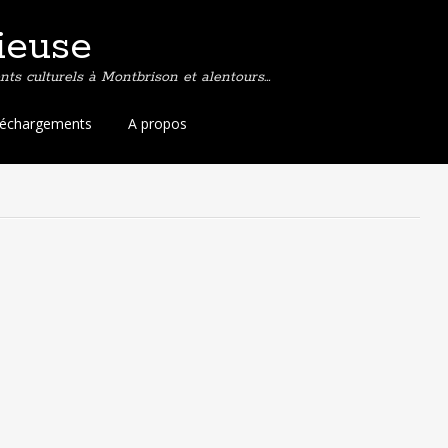
ieuse
ts culturels à Montbrison et alentours…
léchargements
A propos