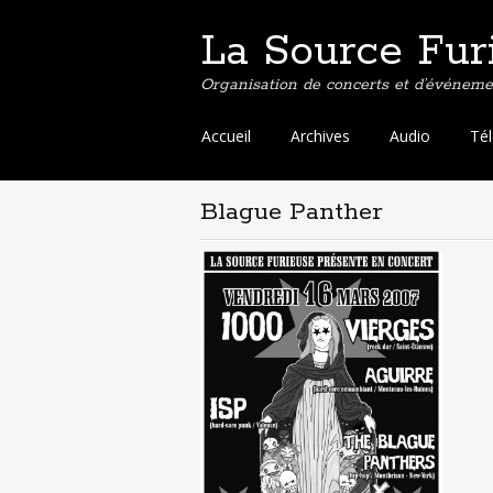
La Source Fur
Organisation de concerts et d’événemen
Aller
Accueil
Archives
Audio
Té
au
contenu
principal
Blague Panther