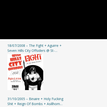
18/07/2008 – The Fight + Aguirre +
Seven Hills City Offsiders @ St-
Etienne (L’Assommoir)
31/10/2005 – Binaire + Holy Fucking
Shit + Reign Of Bombs + Asillhome