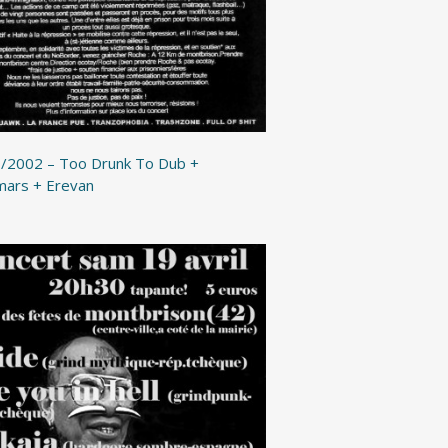
/2002 – Too Drunk To Dub +
ars + Erevan