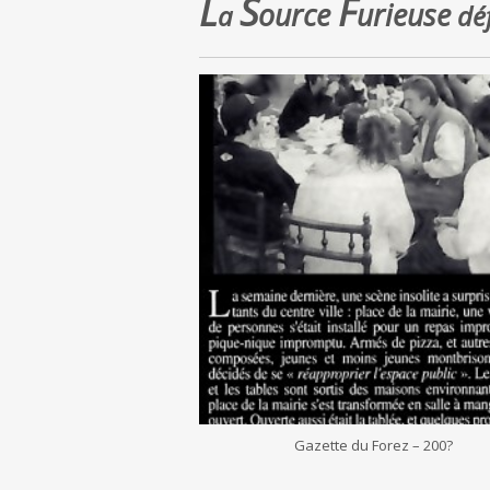
L
S
F
ource
urieuse
a
déf
Gazette du Forez – 200?