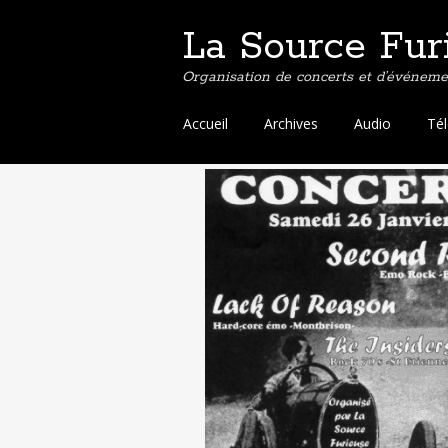
La Source Fur
Organisation de concerts et d’événemen
Aller
Accueil
Archives
Audio
Té
au
contenu
principal