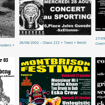
27/09
28/08/2002 – Chaos ZZZ + Twist + Retch
Overm
nsiders +