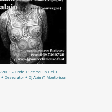
/2003 – Gride + See You In Hell +
a + Desecrator + DJ Alain @ Montbrison